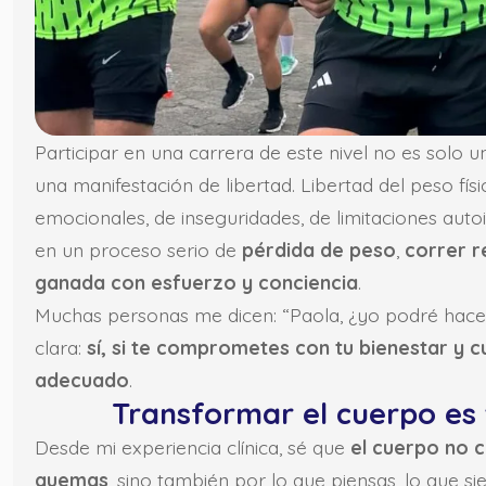
Participar en una carrera de este nivel no es solo un
una manifestación de libertad. Libertad del peso fís
emocionales, de inseguridades, de limitaciones aut
en un proceso serio de
pérdida de peso
,
correr r
ganada con esfuerzo y conciencia
.
Muchas personas me dicen: “Paola, ¿yo podré hacer 
clara:
sí, si te comprometes con tu bienestar y
adecuado
.
Transformar el cuerpo es 
Desde mi experiencia clínica, sé que
el cuerpo no 
quemas
, sino también por lo que piensas, lo que s