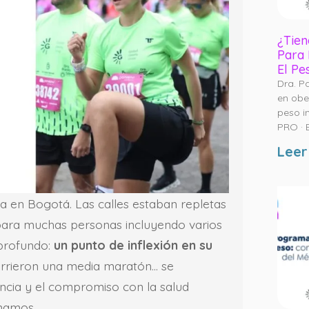
¿Tien
Para 
El Pe
Dra. P
en obe
peso i
PRO · 
Leer
 en Bogotá. Las calles estaban repletas
 para muchas personas incluyendo varios
 profundo:
un punto de inflexión en su
orrieron una media maratón… se
ancia y el compromiso con la salud
namos.