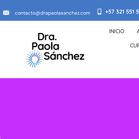
+57 321 551 
contacto@drapaolasanchez.com
INICIO
CU