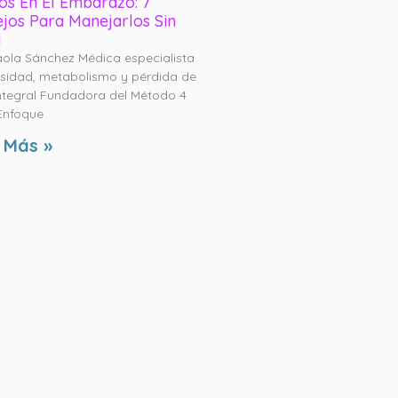
os En El Embarazo: 7
jos Para Manejarlos Sin
a
aola Sánchez Médica especialista
sidad, metabolismo y pérdida de
ntegral Fundadora del Método 4
Enfoque
 Más »