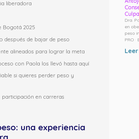
Antoj
ia liberadora
Conse
Culp
Dra. P
e Bogotá 2025
en obe
peso i
icio después de bajar de peso
PRO · 
Leer
ente alineados para lograr la meta
eso con Paola los llevó hasta aquí
able si quieres perder peso y
participación en carreras
eso: una experiencia
ra