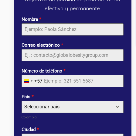
efectiva y permanente.
Nombre
*
Correo electrónico
*
Número de teléfono
*
+57
Colombia
+57
País
*
Seleccionar país
Colombia
Ciudad
*