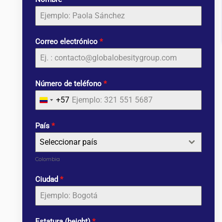
Correo electrónico
*
Número de teléfono
*
+57
Colombia
+57
País
*
Seleccionar país
Colombia
Ciudad
*
Estatura (height)
*