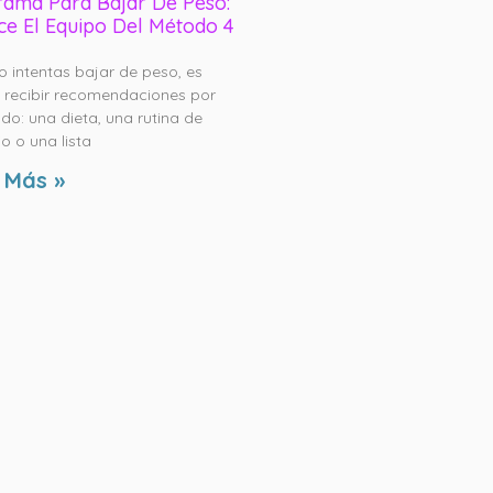
ama Para Bajar De Peso:
e El Equipo Del Método 4
 intentas bajar de peso, es
recibir recomendaciones por
do: una dieta, una rutina de
io o una lista
 Más »