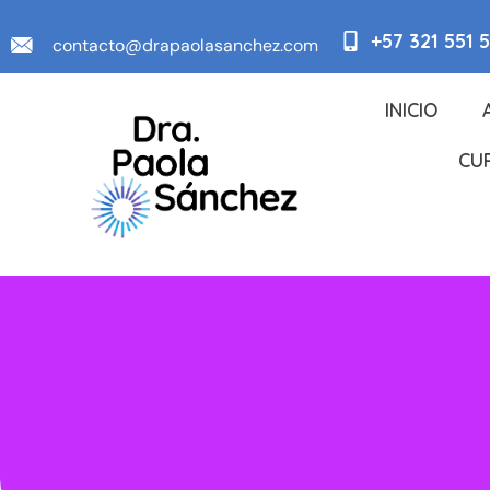
+57 321 551 
contacto@drapaolasanchez.com
INICIO
CU