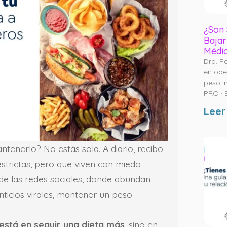
¿Son 
Bajar
Médi
Dra. P
en obe
peso i
PRO · 
Leer
tenerlo? No estás sola. A diario, recibo
estrictas, pero que viven con miedo
 de las redes sociales, donde abundan
ticios virales, mantener un peso
 está en seguir una dieta más
, sino en