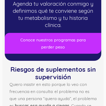
Agenda tu valoración conmigo y
definimos qué te conviene según
tu metabolismo y tu historia
clínica.
Conoce nuestros programas para
perder peso
Riesgos de suplementos sin
supervisión
Quiero insistir en esto porque lo veo con
frecuencia en consulta: el problema no es
que una persona “quiera ayuda”, el problema
es
buscar esa ayuda a ciegas
. Cuando se