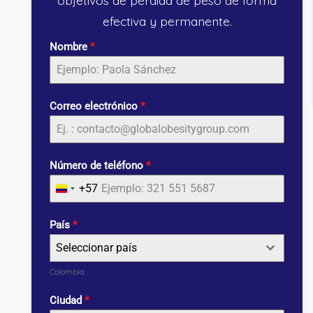
efectiva y permanente.
Nombre
*
Correo electrónico
*
Número de teléfono
*
+57
Colombia
+57
País
*
Seleccionar país
Colombia
Ciudad
*