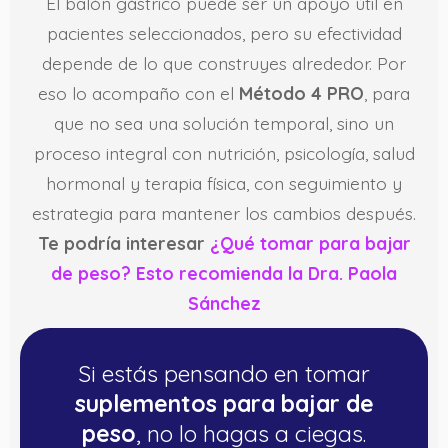
El balón gástrico puede ser un apoyo útil en
pacientes seleccionados, pero su efectividad
depende de lo que construyes alrededor. Por
eso lo acompaño con el
Método 4 PRO
, para
que no sea una solución temporal, sino un
proceso integral con nutrición, psicología, salud
hormonal y terapia física, con seguimiento y
estrategia para mantener los cambios después.
Te podría interesar
¿Qué tomar para bajar
de peso? Esto recomienda la Dra. Paola
Sánchez
Si estás pensando en tomar
suplementos para bajar de
peso
, no lo hagas a ciegas.