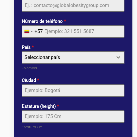
Número de teléfono
*
+57
Colombia
+57
País
*
Seleccionar país
Colombia
Ciudad
*
Estatura (height)
*
Estatura Cm